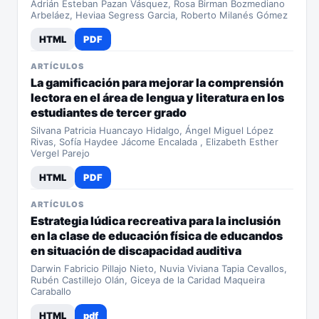
Adrián Esteban Pazan Vásquez, Rosa Birman Bozmediano
Arbeláez, Heviaa Segress Garcia, Roberto Milanés Gómez
HTML
PDF
ARTÍCULOS
La gamificación para mejorar la comprensión
lectora en el área de lengua y literatura en los
estudiantes de tercer grado
Silvana Patricia Huancayo Hidalgo, Ángel Miguel López
Rivas, Sofía Haydee Jácome Encalada , Elizabeth Esther
Vergel Parejo
HTML
PDF
ARTÍCULOS
Estrategia lúdica recreativa para la inclusión
en la clase de educación física de educandos
en situación de discapacidad auditiva
Darwin Fabricio Pillajo Nieto, Nuvia Viviana Tapia Cevallos,
Rubén Castillejo Olán, Giceya de la Caridad Maqueira
Caraballo
HTML
pdf