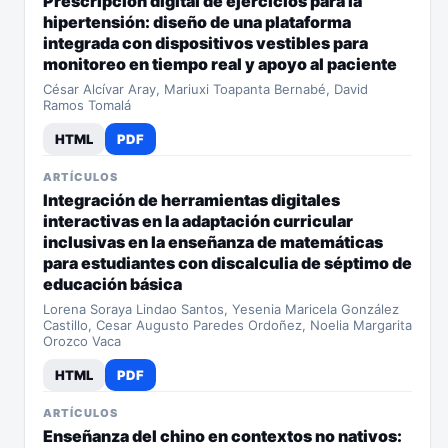
Prescripción digital de ejercicios para la
hipertensión: diseño de una plataforma
integrada con dispositivos vestibles para
monitoreo en tiempo real y apoyo al paciente
César Alcívar Aray, Mariuxi Toapanta Bernabé, David
Ramos Tomalá
HTML
PDF
ARTÍCULOS
Integración de herramientas digitales
interactivas en la adaptación curricular
inclusivas en la enseñanza de matemáticas
para estudiantes con discalculia de séptimo de
educación básica
Lorena Soraya Lindao Santos, Yesenia Maricela González
Castillo, Cesar Augusto Paredes Ordoñez, Noelia Margarita
Orozco Vaca
HTML
PDF
ARTÍCULOS
Enseñanza del chino en contextos no nativos: