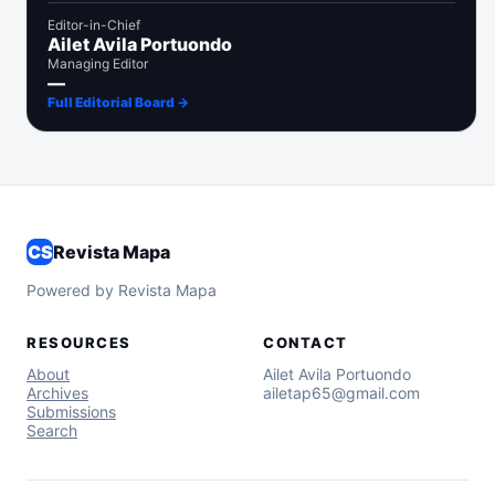
Editor-in-Chief
Ailet Avila Portuondo
Managing Editor
—
Full Editorial Board →
CS
Revista Mapa
Powered by Revista Mapa
RESOURCES
CONTACT
About
Ailet Avila Portuondo
Archives
ailetap65@gmail.com
Submissions
Search