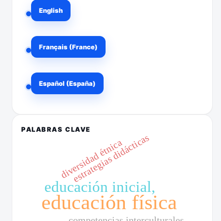
English
Français (France)
Español (España)
PALABRAS CLAVE
estrategias didácticas
diversidad étnica
educación inicial,
educación física
competencias interculturales