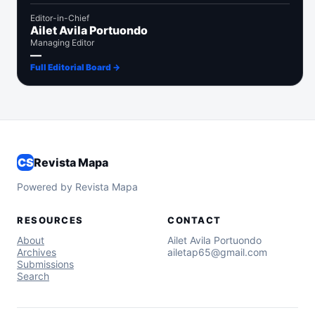
Editor-in-Chief
Ailet Avila Portuondo
Managing Editor
—
Full Editorial Board →
CS
Revista Mapa
Powered by Revista Mapa
RESOURCES
CONTACT
About
Ailet Avila Portuondo
Archives
ailetap65@gmail.com
Submissions
Search