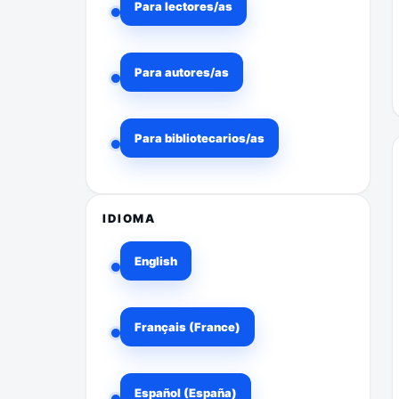
Para lectores/as
Para autores/as
Para bibliotecarios/as
IDIOMA
English
Français (France)
Español (España)