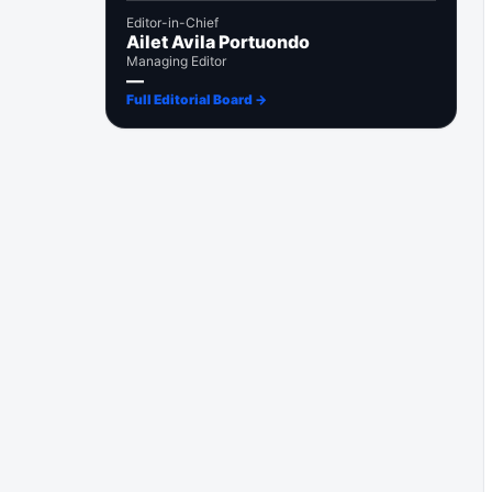
Editor-in-Chief
Ailet Avila Portuondo
Managing Editor
—
Full Editorial Board →