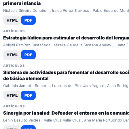
primera infancia
Nictadis Silveira Donatien , Iraida Pérez Travieso , Pablo Eduardo Mo
HTML
PDF
ARTÍCULOS
Estrategia lúdica para estimular el desarrollo del lengua
Abigail Ramírez Castañeda , Mirella Gaudelia Santana Abelay , Juana 
HTML
PDF
ARTÍCULOS
Sistema de actividades para fomentar el desarrollo so
de básica elemental
Gabriela Janneth Romero , Lourdes del Pilar Jara Yagual , Alina Rodrí
HTML
PDF
ARTÍCULOS
Sinergia por la salud: Defender el entorno en la comuni
Lenin Basulto Valdés , Valle Cruz Valle Cruz , Ana Maria Portuondo Ba