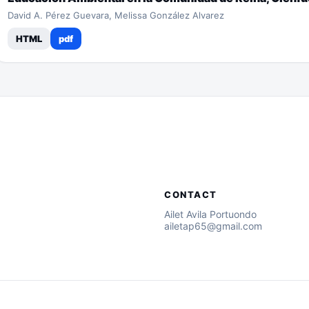
David A. Pérez Guevara, Melissa González Alvarez
HTML
pdf
CONTACT
Ailet Avila Portuondo
ailetap65@gmail.com