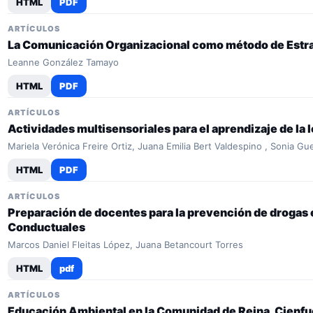
HTML
PDF
ARTÍCULOS
La Comunicación Organizacional como método de Estra
Leanne González Tamayo
HTML
PDF
ARTÍCULOS
Actividades multisensoriales para el aprendizaje de la l
Mariela Verónica Freire Ortiz, Juana Emilia Bert Valdespino , Sonia Gue
HTML
PDF
ARTÍCULOS
Preparación de docentes para la prevención de drogas
Conductuales
Marcos Daniel Fleitas López, Juana Betancourt Torres
HTML
pdf
ARTÍCULOS
Educación Ambiental en la Comunidad de Reina, Cienf