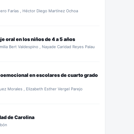
ntero Farías , Héctor Diego Martínez Ochoa
je oral en los niños de 4 a 5 años
Emilia Bert Valdespino , Nayade Caridad Reyes Palau
cioemocional en escolares de cuarto grado
guez Morales , Elizabeth Esther Vergel Parejo
dad de Carolina
rbón