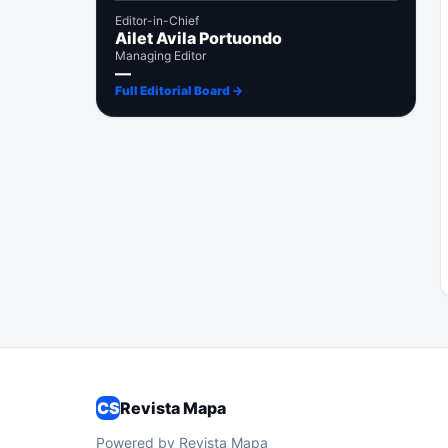
Editor-in-Chief
Ailet Avila Portuondo
Managing Editor
—
Full Editorial Board →
CS
Revista Mapa
Powered by Revista Mapa