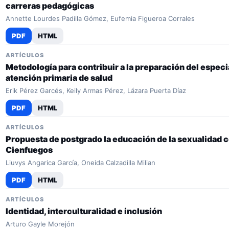
carreras pedagógicas
Annette Lourdes Padilla Gómez, Eufemia Figueroa Corrales
PDF
HTML
ARTÍCULOS
Metodología para contribuir a la preparación del especia
atención primaria de salud
Erik Pérez Garcés, Keily Armas Pérez, Lázara Puerta Díaz
PDF
HTML
ARTÍCULOS
Propuesta de postgrado la educación de la sexualidad 
Cienfuegos
Liuvys Angarica García, Oneida Calzadilla Milian
PDF
HTML
ARTÍCULOS
Identidad, interculturalidad e inclusión
Arturo Gayle Morejón