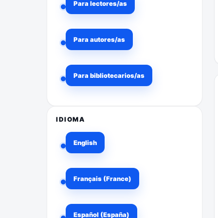
Para lectores/as
Para autores/as
Para bibliotecarios/as
IDIOMA
English
Français (France)
Español (España)