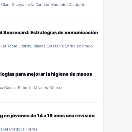
o Olán, Giceya de la Caridad Maqueira Caraballo
ed Scorecard: Estrategias de comunicación
el Tobar Litardo, Blanca Estefanía Enríquez Prado
ogías para mejorar la higiene de manos
ss Garcia, Roberto Milanés Gómez
g en jóvenes de 14 a 16 años una revisión
Isabel Córdova Torres