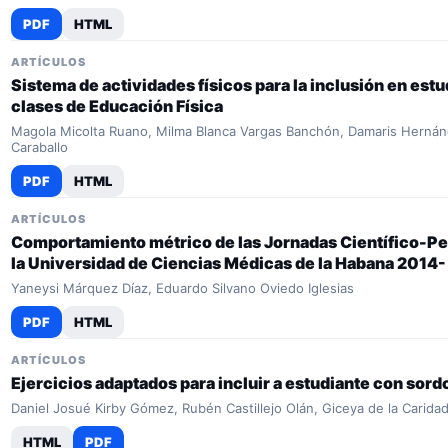
PDF
HTML
ARTÍCULOS
Sistema de actividades físicos para la inclusión en est
clases de Educación Física
Magola Micolta Ruano, Milma Blanca Vargas Banchón, Damaris Hernánd
Caraballo
PDF
HTML
ARTÍCULOS
Comportamiento métrico de las Jornadas Científico-Ped
la Universidad de Ciencias Médicas de la Habana 2014
Yaneysi Márquez Díaz, Eduardo Silvano Oviedo Iglesias
PDF
HTML
ARTÍCULOS
Ejercicios adaptados para incluir a estudiante con sord
Daniel Josué Kirby Gómez, Rubén Castillejo Olán, Giceya de la Carida
HTML
PDF