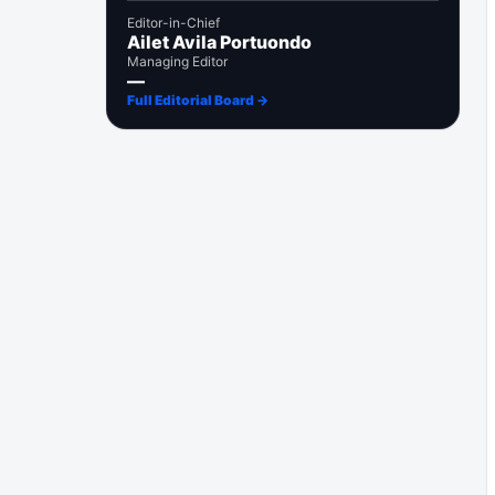
Editor-in-Chief
Ailet Avila Portuondo
Managing Editor
—
Full Editorial Board →