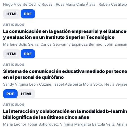
Hugo Vicente Cedillo Rodas , Rosa María Chila Álava , Rubén Castillej
HTML
PDF
ARTÍCULOS
La comunicación en la gestión empresarial y el Balanc
y evaluación en un Instituto Superior Tecnológico
Marlene Solís Sierra, Carlos Geovanny Espinoza Bermeo, John Emmanu
HTML
PDF
ARTÍCULOS
Sistema de comunicación educativa mediado por tecnol
en el personal de quirófano
Sandy Virginia León Cuzme, Isabel Adalberta Mora Soxo, Hevia Segre
PDF
HTML
ARTÍCULOS
La interacción y colaboración en la modalidad b-learnin
bibliográfica de los últimos cinco años
María Leonor Tobar Bohórquez, Virginia Margarita Barzola Véliz, Ana 