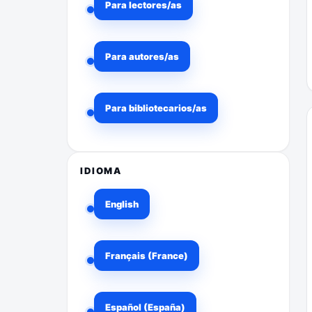
Para lectores/as
Para autores/as
Para bibliotecarios/as
IDIOMA
English
Français (France)
Español (España)