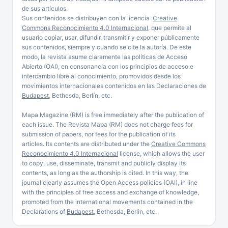
de sus artículos.
Sus contenidos se distribuyen con la licencia
Creative
Commons Reconocimiento 4.0 Internacional
, que permite al
usuario copiar, usar, difundir, transmitir y exponer públicamente
sus contenidos, siempre y cuando se cite la autoría. De este
modo, la revista asume claramente las políticas de Acceso
Abierto (OAI), en consonancia con los principios de acceso e
intercambio libre al conocimiento, promovidos desde los
movimientos internacionales contenidos en las Declaraciones de
Budapest
, Bethesda, Berlín, etc.
Mapa Magazine (RM) is free immediately after the publication of
each issue. The Revista Mapa (RM) does not charge fees for
submission of papers, nor fees for the publication of its
articles. Its contents are distributed under the
Creative Commons
Reconocimiento 4.0 Internacional
license, which allows the user
to copy, use, disseminate, transmit and publicly display its
contents, as long as the authorship is cited. In this way, the
journal clearly assumes the Open Access policies (OAI), in line
with the principles of free access and exchange of knowledge,
promoted from the international movements contained in the
Declarations of
Budapest
, Bethesda, Berlin, etc.