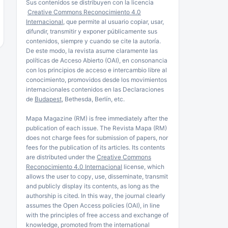
Sus contenidos se distribuyen con la licencia
Creative Commons Reconocimiento 4.0
Internacional
, que permite al usuario copiar, usar,
difundir, transmitir y exponer públicamente sus
contenidos, siempre y cuando se cite la autoría.
De este modo, la revista asume claramente las
políticas de Acceso Abierto (OAI), en consonancia
con los principios de acceso e intercambio libre al
conocimiento, promovidos desde los movimientos
internacionales contenidos en las Declaraciones
de
Budapest
, Bethesda, Berlín, etc.
Mapa Magazine (RM) is free immediately after the
publication of each issue. The Revista Mapa (RM)
does not charge fees for submission of papers, nor
fees for the publication of its articles. Its contents
are distributed under the
Creative Commons
Reconocimiento 4.0 Internacional
license, which
allows the user to copy, use, disseminate, transmit
and publicly display its contents, as long as the
authorship is cited. In this way, the journal clearly
assumes the Open Access policies (OAI), in line
with the principles of free access and exchange of
knowledge, promoted from the international