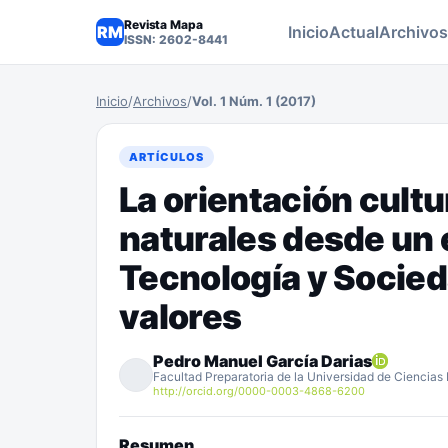
Revista Mapa
RM
Inicio
Actual
Archivos
ISSN: 2602-8441
Inicio
/
Archivos
/
Vol. 1 Núm. 1 (2017)
ARTÍCULOS
La orientación cultu
naturales desde un
Tecnología y Socied
valores
Pedro Manuel García Darias
Facultad Preparatoria de la Universidad de Ciencia
http://orcid.org/0000-0003-4868-6200
Resumen