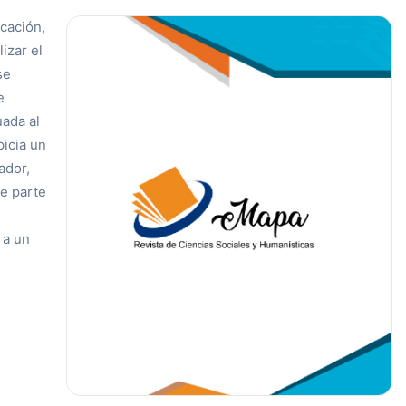
cación,
izar el
se
e
uada al
picia un
ador,
e parte
 a un