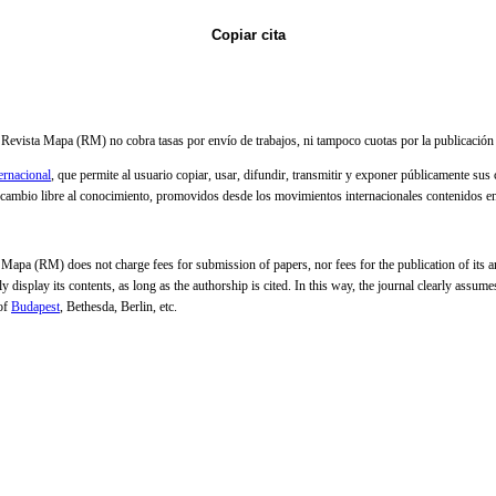
Copiar cita
Revista Mapa (RM) no cobra tasas por envío de trabajos, ni tampoco cuotas por la publicación 
rnacional
, que permite al usuario copiar, usar, difundir, transmitir y exponer públicamente sus
tercambio libre al conocimiento, promovidos desde los movimientos internacionales contenidos e
apa (RM) does not charge fees for submission of papers, nor fees for the publication of its arti
y display its contents, as long as the authorship is cited. In this way, the journal clearly assu
 of
Budapest
, Bethesda, Berlin, etc.