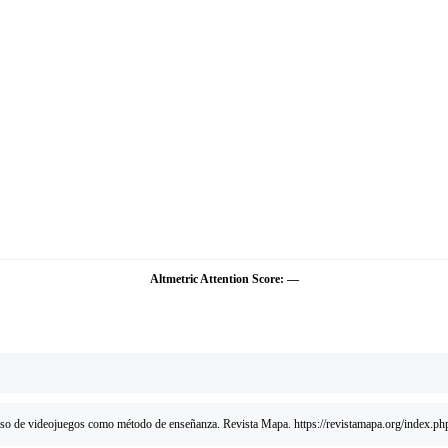
Altmetric Attention Score: —
 uso de videojuegos como método de enseñanza. Revista Mapa. https://revistamapa.org/index.php