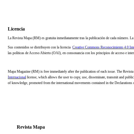
Licencia
La Revista Mapa (RM) es gratuita inmediatamente tras la publicación de cada número. La 
Sus contenidos se distribuyen con la licencia
Creative Commons Reconocimiento 4.0 Inte
las políticas de Acceso Abierto (OAI), en consonancia con los principios de acceso e in
Mapa Magazine (RM) is free immediately after the publication of each issue. The Revista M
Internacional
license, which allows the user to copy, use, disseminate, transmit and publicl
of knowledge, promoted from the international movements contained in the Declarations
CS
Revista Mapa