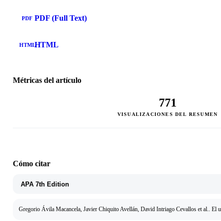
PDF (Full Text)
PDF
HTML
HTML
Métricas del artículo
771
VISUALIZACIONES DEL RESUMEN
Cómo citar
Gregorio Ávila Macancela, Javier Chiquito Avellán, David Intriago Cevallos et al.. El