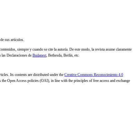
de sus artículos.
 contenidos, siempre y cuando se cite la autoría. De este modo, la revista asume claramente
n las Declaraciones de
Budapest
, Bethesda, Berlín, etc.
cles. Its contents are distributed under the
Creative Commons Reconocimiento 4.0
mes the Open Access policies (OAI), in line with the principles of free access and exchange