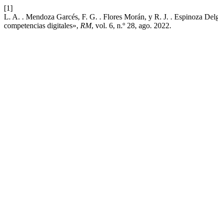
[1]
L. A. . Mendoza Garcés, F. G. . Flores Morán, y R. J. . Espinoza De
competencias digitales»,
RM
, vol. 6, n.º 28, ago. 2022.