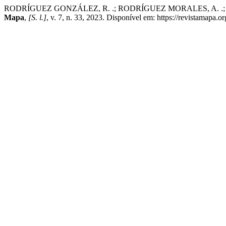
RODRÍGUEZ GONZÁLEZ, R. .; RODRÍGUEZ MORALES, A. .; MILANÉS GO
Mapa
,
[S. l.]
, v. 7, n. 33, 2023. Disponível em: https://revistamapa.