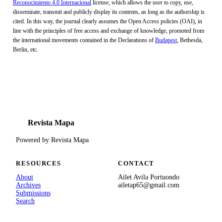
Reconocimiento 4.0 Internacional
license, which allows the user to copy, use,
disseminate, transmit and publicly display its contents, as long as the authorship is
cited. In this way, the journal clearly assumes the Open Access policies (OAI), in
line with the principles of free access and exchange of knowledge, promoted from
the international movements contained in the Declarations of
Budapest
, Bethesda,
Berlin, etc.
CS
Revista Mapa
Powered by Revista Mapa
RESOURCES
CONTACT
About
Ailet Avila Portuondo
Archives
ailetap65@gmail.com
Submissions
Search