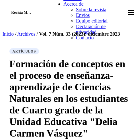
Acerca de
Sobre la revista
RM
Revista Mapa
Envíos
Equipo editorial
Declaración de
privacidad
Inicio
/
Archivos
/
Vol. 7 Núm. 33 (2023): diciembre 2023
Contacto
ARTÍCULOS
Formación de conceptos en
el proceso de enseñanza-
aprendizaje de Ciencias
Naturales en los estudiantes
de Cuarto grado de la
Unidad Educativa "Delia
Carmen Vásquez"