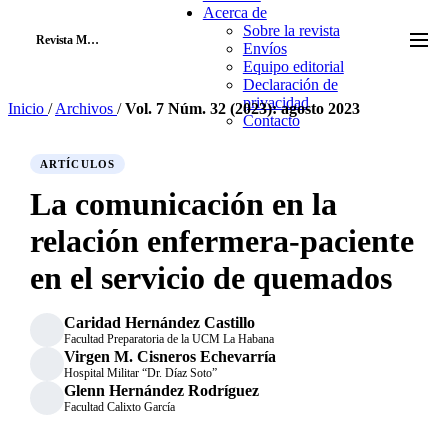
Acerca de
Sobre la revista
RM
Revista Mapa
Envíos
Equipo editorial
Declaración de
privacidad
Inicio
/
Archivos
/
Vol. 7 Núm. 32 (2023): agosto 2023
Contacto
ARTÍCULOS
La comunicación en la
relación enfermera-paciente
en el servicio de quemados
Caridad Hernández Castillo
Facultad Preparatoria de la UCM La Habana
Virgen M. Cisneros Echevarría
Hospital Militar “Dr. Díaz Soto”
Glenn Hernández Rodríguez
Facultad Calixto García