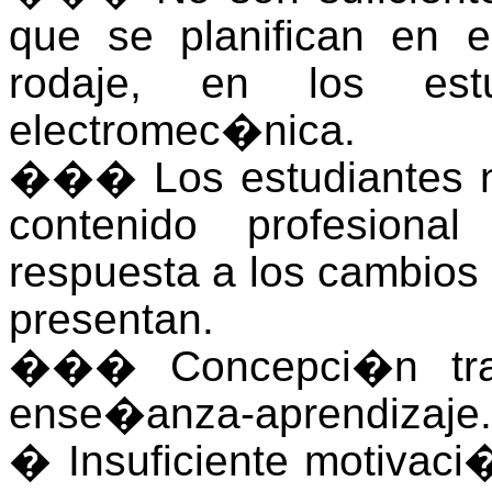
que se planifican en 
rodaje, en los est
electromec�nica.
�
��
Los estudiantes 
contenido profesiona
respuesta a los cambios
presentan.
�
��
Concepci�n tr
ense�anza-aprendizaje.
� Insuficiente motivaci