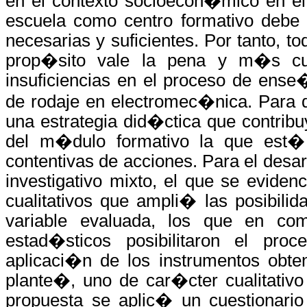
en el contexto socioecon�mico en el 
escuela como centro formativo debe d
necesarias y suficientes. Por tanto, 
prop�sito vale la pena y m�s cuan
insuficiencias en el proceso de ense
de rodaje en electromec�nica. Para d
una estrategia did�ctica que contrib
del m�dulo formativo la que est� 
contentivas de acciones. Para el desar
investigativo mixto, el que se evide
cualitativos que ampli� las posibili
variable evaluada, los que en c
estad�sticos posibilitaron el pro
aplicaci�n de los instrumentos obt
plante�, uno de car�cter cualitativo 
propuesta se aplic� un cuestionario 