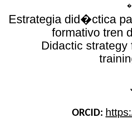
Estrategia did�ctica 
formativo tren
Didactic strategy
traini
https
ORCID: