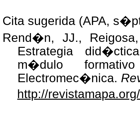
Cita sugerida (APA, s�p
Rend�n, JJ.,
Reigosa
Estrategia did�ct
m�dulo formati
Electromec�nica.
Rev
http://revistamapa.org