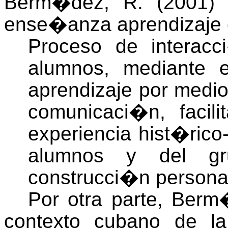
Berm�dez, R. (2001) 
ense�anza aprendizaje e
Proceso de interacc
alumnos, mediante e
aprendizaje por medi
comunicaci�n, facil
experiencia hist�rico-
alumnos y del g
construcci�n personal 
Por otra parte, Berm�
contexto cubano de la