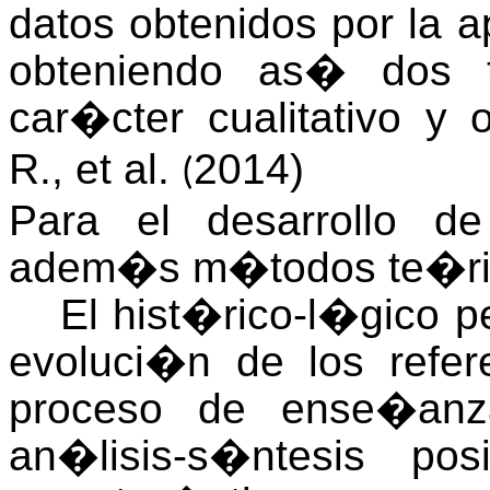
datos obtenidos por la a
obteniendo as� dos t
car�cter cualitativo y o
R., et al.
2014)
(
Para el desarrollo de
adem�s m�todos te�ric
El hist�rico-l�gico p
evoluci�n de los refer
proceso de ense�anza
an�lisis-s�ntesis po