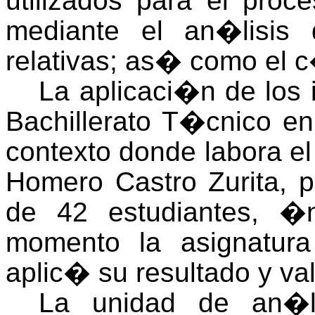
utilizados para el proc
mediante el an�lisis 
relativas; as� como el c
La aplicaci�n de los 
Bachillerato T�cnico en
contexto donde labora el
Homero Castro Zurita, p
de 42 estudiantes, �
momento la asignatur
aplic� su resultado y va
La unidad de an�l