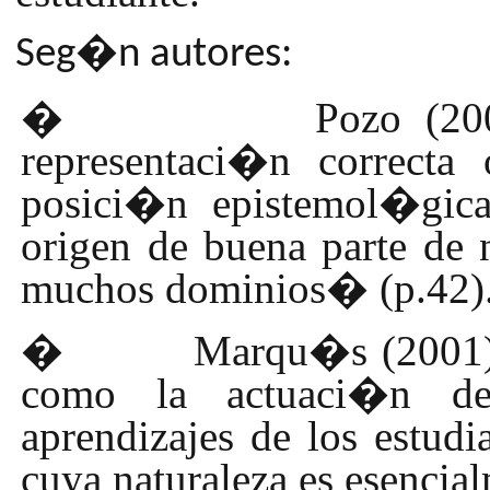
Seg�n autores:
�
Pozo (20
representaci�n correcta
posici�n epistemol�gic
origen de buena parte de 
muchos dominios� (p.42)
�
Marqu�s (2001)
como la actuaci�n del 
aprendizajes de los estudi
cuya naturaleza es esencia