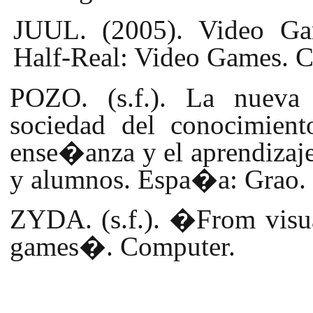
JUUL. (2005). Video Ga
Half-Real: Video Games. 
POZO. (s.f.). La nueva 
sociedad del conocimient
ense�anza y el aprendizaje
y alumnos. Espa�a: Grao.
ZYDA. (s.f.). �From visual
games�. Computer.