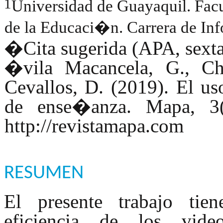
1
Universidad de Guayaquil. Facu
de la Educaci�n. Carrera de In
�
Cita sugerida (APA, sext
�vila Macancela, G., Ch
Cevallos, D. (2019). El 
de ense�anza. Mapa, 3(
http://revistamapa.com
RESUMEN
El presente trabajo tie
eficiencia de los vi